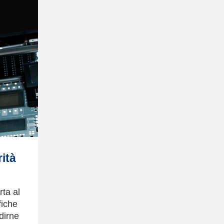
rità
rta al
fiche
dirne