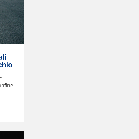
li
chio
ni
onfine