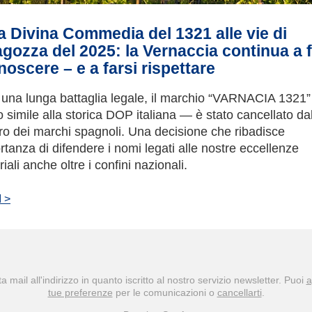
a Divina Commedia del 1321 alle vie di
gozza del 2025: la Vernaccia continua a f
noscere – e a farsi rispettare
una lunga battaglia legale, il marchio “VARNACIA 1321
o simile alla storica DOP italiana — è stato cancellato da
tro dei marchi spagnoli. Una decisione che ribadisce
rtanza di difendere i nomi legati alle nostre eccellenze
oriali anche oltre i confini nazionali.
 >
a mail all'indirizzo
in quanto iscritto al nostro servizio newsletter. Puoi
a
tue preferenze
per le comunicazioni o
cancellarti
.