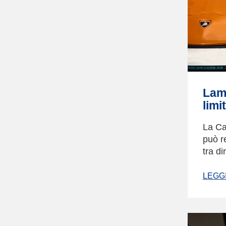
Lamb
limi
La Ca
può r
tra di
LEGGI