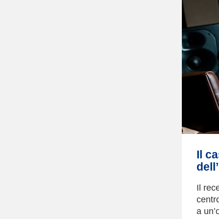
Il c
dell
Il re
centro
a un’