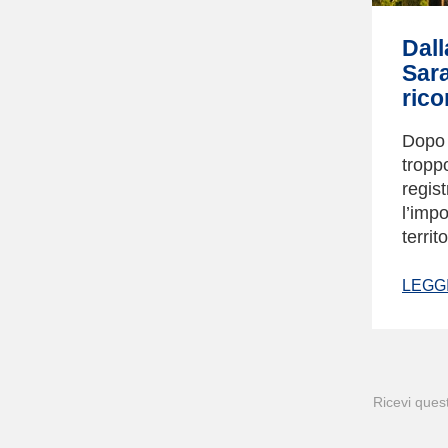
Dall
Sara
rico
Dopo 
tropp
regis
l’impo
territ
LEGGI
Ricevi quest