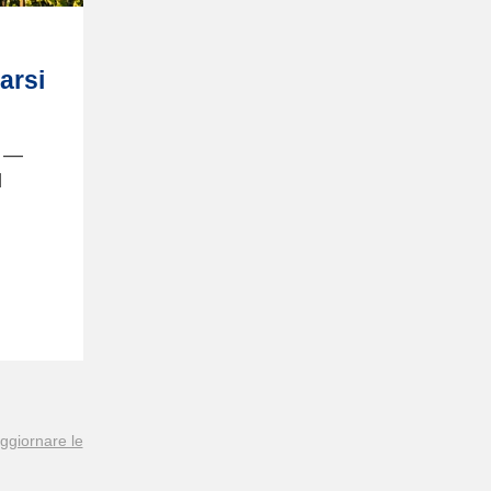
arsi
” —
l
ggiornare le