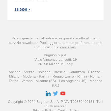
LEGGI >
Ricevi questa mail all'indirizzo
in quanto iscritto al nostro
servizio newsletter. Puoi
aggiornare le tue preferenze
per le
comunicazioni o
cancellarti
.
Bugnion S.p.A.
Viale Vincenzo Lancetti, 19
20158 Milano MI, Italy
Ancona - Arezzo - Bologna - Brescia - Catanzaro - Firenze -
Milano - Modena - Parma - Reggio Emilia - Rimini - Roma -
Torino - Verona - Alicante (ES) - Los Angeles (US) - Monaco
(DE)
Copyright © 2024 Bugnion S.p.A. P.IVA IT00850400151. Tutti
i diritti riservati.
Privacy Policy
-
Cookie Policy