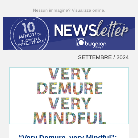
Nessun immagine?
Visualizza online
.
SETTEMBRE / 2024
“Very Demure, very Mindful”: