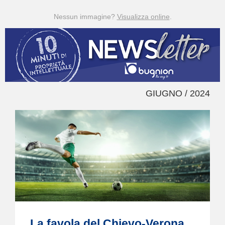
Nessun immagine?
Visualizza online
.
GIUGNO / 2024
La favola del Chievo-Verona