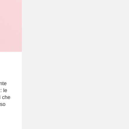
nte
: le
i che
rso