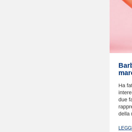
Barb
mar
Ha fa
intere
due f
rappr
della
LEGGI