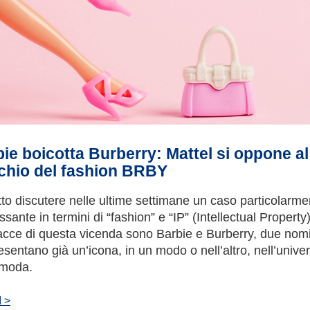
ie boicotta Burberry: Mattel si oppone al
chio del fashion BRBY
tto discutere nelle ultime settimane un caso particolarme
ssante in termini di “fashion” e “IP” (Intellectual Property)
acce di questa vicenda sono Barbie e Burberry, due nom
esentano già un’icona, in un modo o nell’altro, nell’unive
 moda.
 >