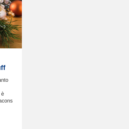
ff
anto
 è
dacons