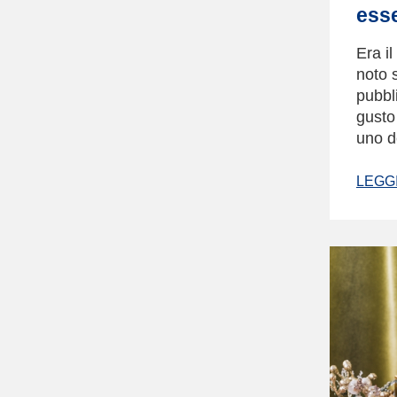
ess
Era i
noto 
pubbli
gusto
uno d
LEGGI