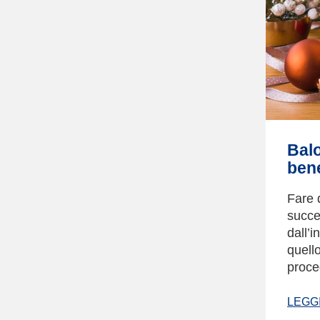
Balo
bene
Fare 
succe
dall’i
quello
proce
LEGGI