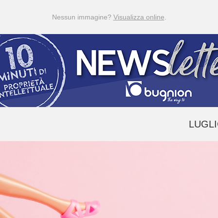
Nessun immagine?
Visualizza online
.
LUGLI