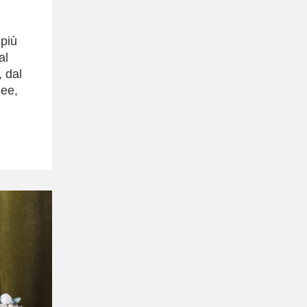
 più
al
, dal
see,