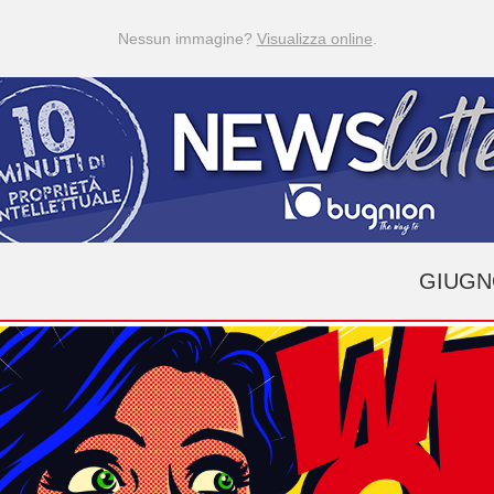
Nessun immagine?
Visualizza online
.
GIUGNO