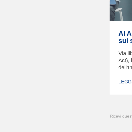
AI A
sui 
Via li
Act),
dell’I
LEGGI
Ricevi quest