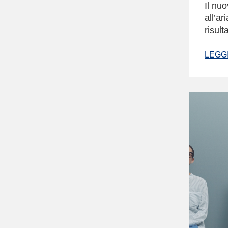
Il nu
all’a
risult
LEGGI