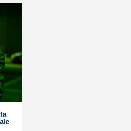
sta
uale