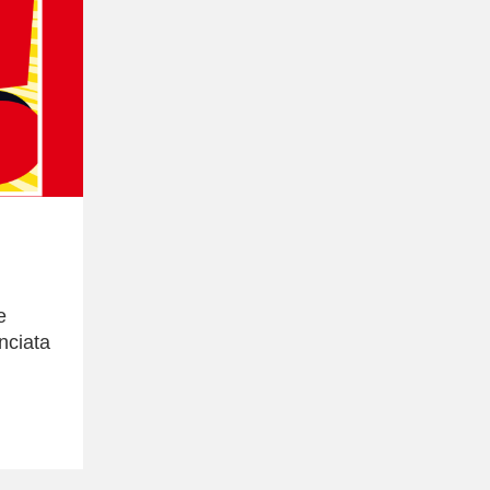
e
nciata