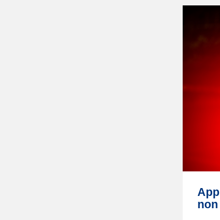
Appl
non 