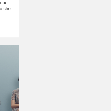
ambe
io che